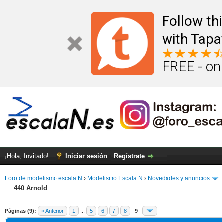
Follow th
with Tapa
FREE - on
¡Hola, Invitado!
Iniciar sesión
Regístrate
Foro de modelismo escala N
›
Modelismo Escala N
›
Novedades y anuncios
440 Arnold
Páginas (9):
« Anterior
1
...
5
6
7
8
9