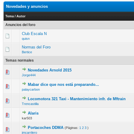
Novedades y anuncios
Tema
/
Autor
Anuncios del foro
Club Escala N
quisn
Normas del Foro
Bertice
Temas normales
Novedades Arnold 2015
Jorge444
Mabar dice que nos está preparando...
palaycarbon
Locomotora 321 Taxi - Mantenimiento infr. de Mftrain
Trencastilla
Alaris
kar503
Portacoches DDMA
(Páginas:
1
2
3
)
jmcarrilero