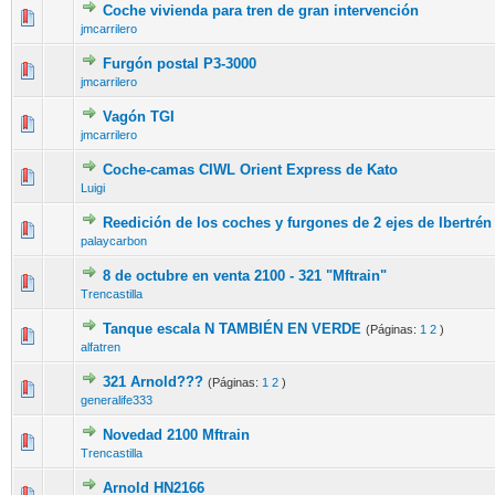
Coche vivienda para tren de gran intervención
jmcarrilero
Furgón postal P3-3000
jmcarrilero
Vagón TGI
jmcarrilero
Coche-camas CIWL Orient Express de Kato
Luigi
Reedición de los coches y furgones de 2 ejes de Ibertrén
palaycarbon
8 de octubre en venta 2100 - 321 "Mftrain"
Trencastilla
Tanque escala N TAMBIÉN EN VERDE
(Páginas:
1
2
)
alfatren
321 Arnold???
(Páginas:
1
2
)
generalife333
Novedad 2100 Mftrain
Trencastilla
Arnold HN2166