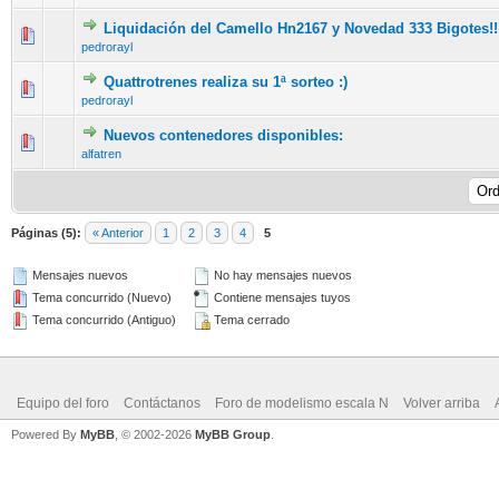
Liquidación del Camello Hn2167 y Novedad 333 Bigotes!!
pedrorayl
Quattrotrenes realiza su 1ª sorteo :)
pedrorayl
Nuevos contenedores disponibles:
alfatren
Páginas (5):
« Anterior
1
2
3
4
5
Mensajes nuevos
No hay mensajes nuevos
Tema concurrido (Nuevo)
Contiene mensajes tuyos
Tema concurrido (Antiguo)
Tema cerrado
Equipo del foro
Contáctanos
Foro de modelismo escala N
Volver arriba
Powered By
MyBB
, © 2002-2026
MyBB Group
.