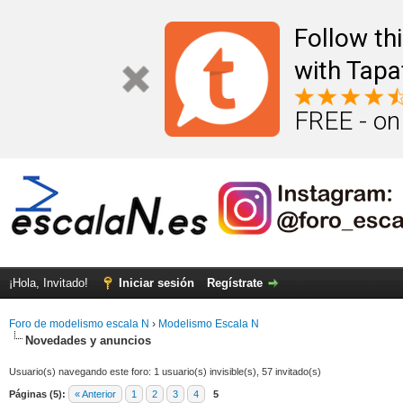
Follow th
with Tapa
FREE - on
¡Hola, Invitado!
Iniciar sesión
Regístrate
Foro de modelismo escala N
›
Modelismo Escala N
Novedades y anuncios
Usuario(s) navegando este foro: 1 usuario(s) invisible(s), 57 invitado(s)
Páginas (5):
« Anterior
1
2
3
4
5