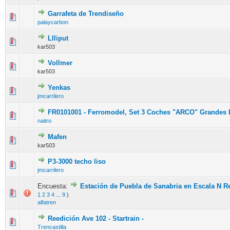
Garrafeta de Trendiseño
palaycarbon
LIliput
kar503
Vollmer
kar503
Yenkas
jmcarrilero
FR0101001 - Ferromodel, Set 3 Coches "ARCO" Grandes L
naitro
Mafen
kar503
P3-3000 techo liso
jmcarrilero
Encuesta:
Estación de Puebla de Sanabria en Escala N R
1
2
3
4
...
9
)
alfatren
Reedición Ave 102 - Startrain -
Trencastilla