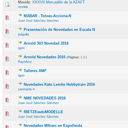
Movido:
XXXVII Mercadillo de la AZAFT
mrslide
MABAR - Tolvas-Acciona-N
Juan José Sánchez Sánchez
Presentación de Novedades en Escala N
pulguilla
Arnold 303 Novedad 2016
tigrin
Arnold Novedades 2016
(Páginas:
1
2
)
RayoAzul
Talleres AMF
tigrin
Novedades Kato Lemke Hobbytrain 2016
sanmartin-4
NME NOVEDADES 2016
Juan José Sánchez Sánchez
RIETZEautoMODELLE
Juan José Sánchez Sánchez
Novedades Mftrain en Expolleida