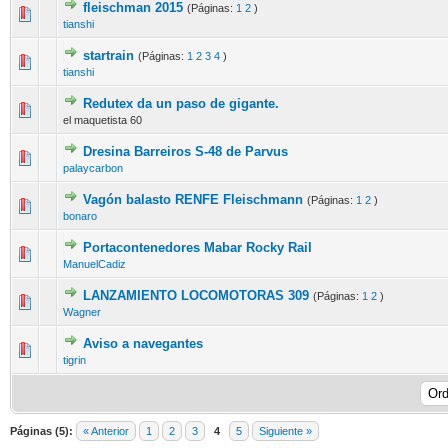
fleischman 2015
(Páginas:
1
2
)
tianshi
startrain
(Páginas:
1
2
3
4
)
tianshi
Redutex da un paso de gigante.
el maquetista 60
Dresina Barreiros S-48 de Parvus
palaycarbon
Vagón balasto RENFE Fleischmann
(Páginas:
1
2
)
bonaro
Portacontenedores Mabar Rocky Rail
ManuelCadiz
LANZAMIENTO LOCOMOTORAS 309
(Páginas:
1
2
)
Wagner
Aviso a navegantes
tigrin
Páginas (5):
« Anterior
1
2
3
4
5
Siguiente »