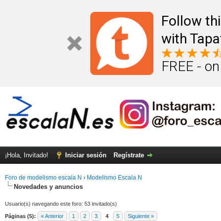
Follow th
with Tapa
FREE - on
¡Hola, Invitado!
Iniciar sesión
Regístrate
Foro de modelismo escala N
›
Modelismo Escala N
Novedades y anuncios
Usuario(s) navegando este foro: 53 invitado(s)
Páginas (5):
« Anterior
1
2
3
4
5
Siguiente »