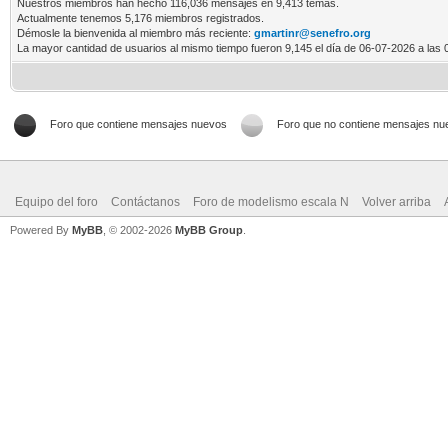
Nuestros miembros han hecho 116,036 mensajes en 9,413 temas.
Actualmente tenemos 5,176 miembros registrados.
Démosle la bienvenida al miembro más reciente:
gmartinr@senefro.org
La mayor cantidad de usuarios al mismo tiempo fueron 9,145 el día de 06-07-2026 a las 
Foro que contiene mensajes nuevos
Foro que no contiene mensajes nu
Equipo del foro
Contáctanos
Foro de modelismo escala N
Volver arriba
Powered By
MyBB
, © 2002-2026
MyBB Group
.