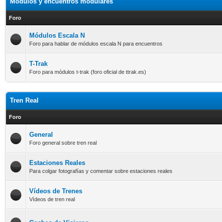
Módulos y encuentros modulares
Foro
Módulos Escala N
Foro para hablar de módulos escala N para encuentros
T-Trak
Foro para módulos t-trak (foro oficial de ttrak.es)
Tren Real
Foro
General
Foro general sobre tren real
Estaciones Reales
Para colgar fotografías y comentar sobre estaciones reales
Vídeos de Trenes
Vídeos de tren real