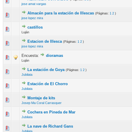
jose amat vargas
Almacén para la estación de Illescas
(Páginas:
1
2
)
jose lopez mira
castillos
Luján
Estacion de Illesca
(Páginas:
1
2
)
jose lopez mira
Encuesta:
dioramas
Luján
La estación de Goya
(Páginas:
1
2
)
Jubilata
Estación de El Chorro
Jubilata
Montaje de kits
Josep Ma Coral Carrasquer
Cochera en Pineda de Mar
Jubilata
La nave de Richard Gans
Jubilata