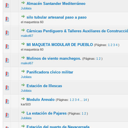
Almacén Santander Mediterráneo
Jubilata
silo tubular artesanal paso a paso
el maquetista 60
Cárnicas Perdiguero & Talleres Auxiliares de Construcci
maikel67
MI MAQUETA MODULAR DE PUEBLO
(Páginas:
1
2
3
4
)
el maquetista 60
Molinos de viento manchegos.
(Páginas:
1
2
)
maikel67
Panificadora cívico militar
Jubilata
Estación de Illescas
Jubilata
Modulo Arevalo
(Páginas:
1
2
3
4
...
14
)
kar503
La estación de Pajares
(Páginas:
1
2
)
Jubilata
Estación del puerto de Navacerrada