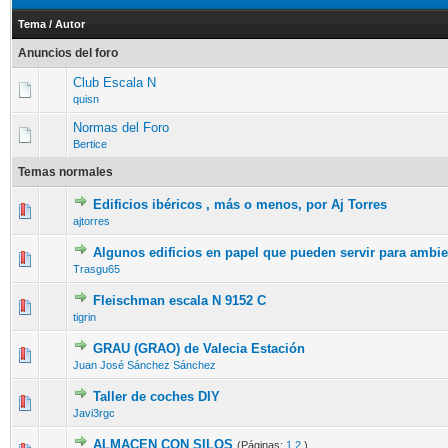
Tema
/
Autor
Anuncios del foro
Club Escala N
quisn
Normas del Foro
Bertice
Temas normales
Edificios ibéricos , más o menos, por Aj Torres
ajtorres
Algunos edificios en papel que pueden servir para ambie
Trasgu65
Fleischman escala N 9152 C
tigrin
GRAU (GRAO) de Valecia Estación
Juan José Sánchez Sánchez
Taller de coches DIY
Javi3rgc
ALMACEN CON SILOS
(Páginas:
1
2
)