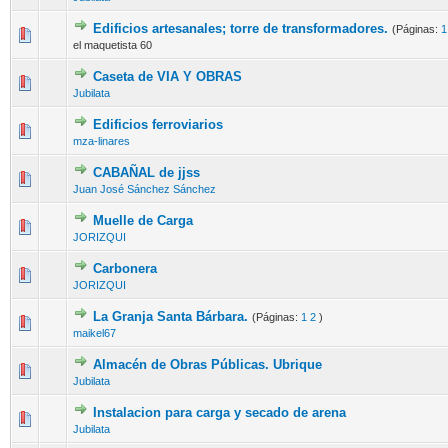
Edificios artesanales; torre de transformadores.
(Páginas:
1
el maquetista 60
Caseta de VIA Y OBRAS
Jubilata
Edificios ferroviarios
mza-linares
CABAÑAL de jjss
Juan José Sánchez Sánchez
Muelle de Carga
JORIZQUI
Carbonera
JORIZQUI
La Granja Santa Bárbara.
(Páginas:
1
2
)
maikel67
Almacén de Obras Públicas. Ubrique
Jubilata
Instalacion para carga y secado de arena
Jubilata