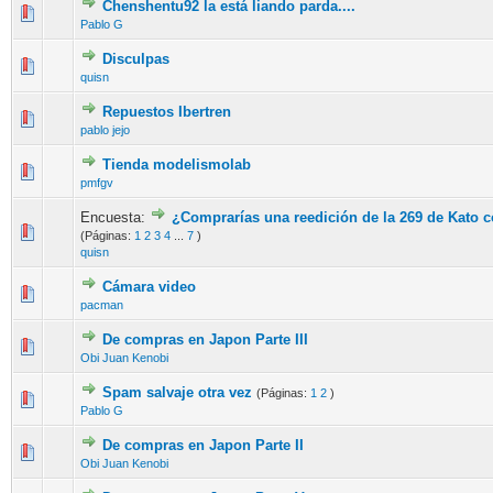
Chenshentu92 la está liando parda....
Pablo G
Disculpas
quisn
Repuestos Ibertren
pablo jejo
Tienda modelismolab
pmfgv
Encuesta:
¿Comprarías una reedición de la 269 de Kato 
(Páginas:
1
2
3
4
...
7
)
quisn
Cámara video
pacman
De compras en Japon Parte III
Obi Juan Kenobi
Spam salvaje otra vez
(Páginas:
1
2
)
Pablo G
De compras en Japon Parte II
Obi Juan Kenobi