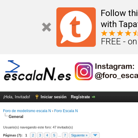
Follow th
with Tapa
FREE - on
¡Hola, Invitado!
Iniciar sesión
Regístrate
Foro de modelismo escala N
›
Foro Escala N
General
Usuario(s) navegando este foro: 47 invitado(s)
Páginas (7):
1
2
3
4
5
...
7
Siguiente »