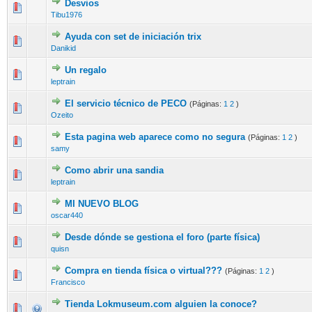
Desvios
Tibu1976
Ayuda con set de iniciación trix
Danikid
Un regalo
leptrain
El servicio técnico de PECO
(Páginas:
1
2
)
Ozeito
Esta pagina web aparece como no segura
(Páginas:
1
2
)
samy
Como abrir una sandia
leptrain
MI NUEVO BLOG
oscar440
Desde dónde se gestiona el foro (parte física)
quisn
Compra en tienda física o virtual???
(Páginas:
1
2
)
Francisco
Tienda Lokmuseum.com alguien la conoce?