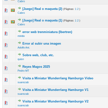
Cabro
[Juego] Real o maqueta (2)
(Páginas:
1
2
)
Cabro
[Juego] Real o maqueta (1)
(Páginas:
1
2
)
Cabro
error web trenminiatura (Ibertren)
minitix
Error al subir una imagen
Adolfo Ant.
Sobre web, club, etc.
quisn
Reyes Magos 2025
Pedro MT
Visita a Miniatur Wunderrlang Hamburgo Video
suarezab
Visita a Miniatur Wunderrlang Hamburgo V1
suarezab
Visita a Miniatur Wunderrlang Hamburgo V2
suarezab