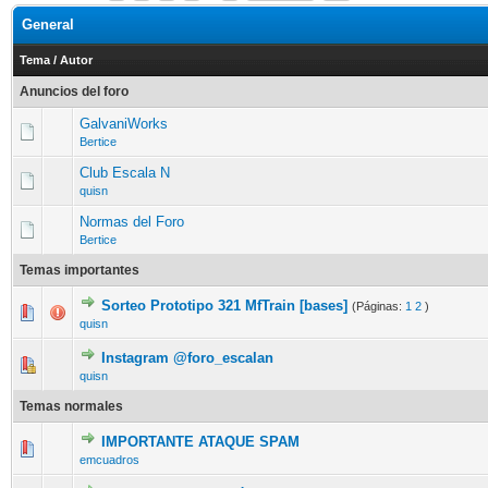
General
Tema
/
Autor
Anuncios del foro
GalvaniWorks
Bertice
Club Escala N
quisn
Normas del Foro
Bertice
Temas importantes
Sorteo Prototipo 321 MfTrain [bases]
(Páginas:
1
2
)
quisn
Instagram @foro_escalan
quisn
Temas normales
IMPORTANTE ATAQUE SPAM
emcuadros