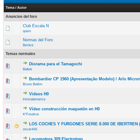
Tema
/
Autor
Anuncios del foro
Club Escala N
quisn
Normas del Foro
Bertice
Temas normales
Diorama para el Tamagochi
Baltek
Bombardier CP 1960 (Apresentação Modelo) / Arlo Micr
Bruno Belém
Videos H0
trensalamanca
Vídeo construcción maquetón en H0
K*Foudrus
LOS COCHES Y FURGONES SERIE 8.000 DE IBERTREN 
oscar440
Locomotora 309 Electrotren