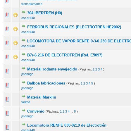
trensalamanca
304 IBERTREN (H0)
oscar440
FERROBUS REGIONALES (ELECTROTREN HE2002)
oscar440
LOCOMOTORA DE VAPOR RENFE 0-3-0 230 DE ELECTR
oscar440
B7r-6.216 DE ELECTROTREN (Ref. E5097)
oscar440
Material rodante envejecido
(Páginas:
1
2
3
4
)
jmanugo
Balboa fabricaciones
(Páginas:
1
2
3
4
5
)
jmanugo
Material Marklin
fadfad
Convenio
(Páginas:
1
2
3
4
...
8
)
jmanugo
Locomotora RENFE 030-0219 de Electrotrén
oscar440