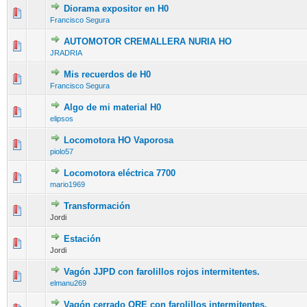
Diorama expositor en H0
Francisco Segura
AUTOMOTOR CREMALLERA NURIA HO
JRADRIA
Mis recuerdos de H0
Francisco Segura
Algo de mi material H0
elipsos
Locomotora HO Vaporosa
piolo57
Locomotora eléctrica 7700
mario1969
Transformación
Jordi
Estación
Jordi
Vagón JJPD con farolillos rojos intermitentes.
elmanu269
Vagón cerrado ORE con farolillos intermitentes.