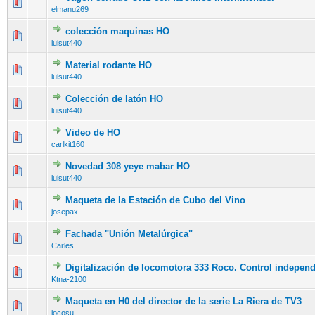
elmanu269
colección maquinas HO
luisut440
Material rodante HO
luisut440
Colección de latón HO
luisut440
Video de HO
carlkit160
Novedad 308 yeye mabar HO
luisut440
Maqueta de la Estación de Cubo del Vino
josepax
Fachada "Unión Metalúrgica"
Carles
Digitalización de locomotora 333 Roco. Control independi
Ktna-2100
Maqueta en H0 del director de la serie La Riera de TV3
jocosu