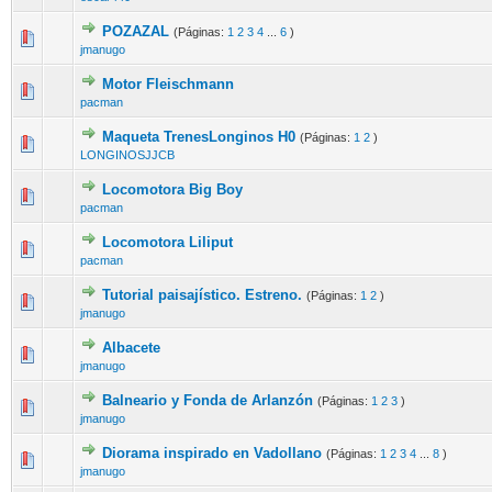
POZAZAL
(Páginas:
1
2
3
4
...
6
)
jmanugo
Motor Fleischmann
pacman
Maqueta TrenesLonginos H0
(Páginas:
1
2
)
LONGINOSJJCB
Locomotora Big Boy
pacman
Locomotora Liliput
pacman
Tutorial paisajístico. Estreno.
(Páginas:
1
2
)
jmanugo
Albacete
jmanugo
Balneario y Fonda de Arlanzón
(Páginas:
1
2
3
)
jmanugo
Diorama inspirado en Vadollano
(Páginas:
1
2
3
4
...
8
)
jmanugo