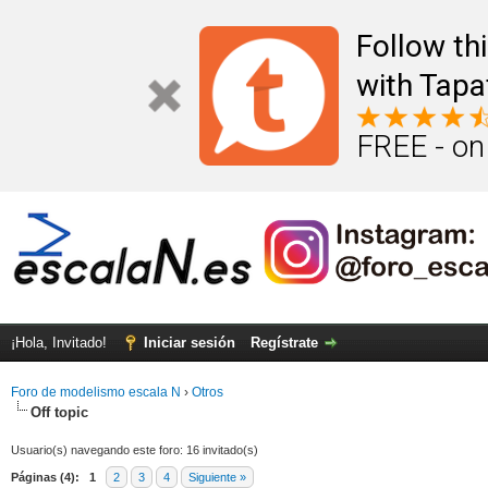
Follow th
with Tapa
FREE - on
¡Hola, Invitado!
Iniciar sesión
Regístrate
Foro de modelismo escala N
›
Otros
Off topic
Usuario(s) navegando este foro: 16 invitado(s)
Páginas (4):
1
2
3
4
Siguiente »