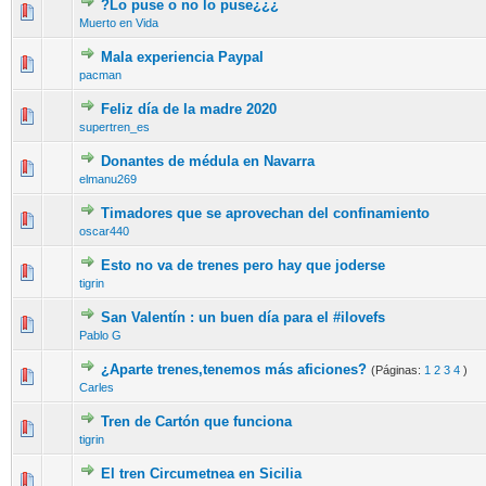
?Lo puse o no lo puse¿¿¿
Muerto en Vida
Mala experiencia Paypal
pacman
Feliz día de la madre 2020
supertren_es
Donantes de médula en Navarra
elmanu269
Timadores que se aprovechan del confinamiento
oscar440
Esto no va de trenes pero hay que joderse
tigrin
San Valentín : un buen día para el #ilovefs
Pablo G
¿Aparte trenes,tenemos más aficiones?
(Páginas:
1
2
3
4
)
Carles
Tren de Cartón que funciona
tigrin
El tren Circumetnea en Sicilia