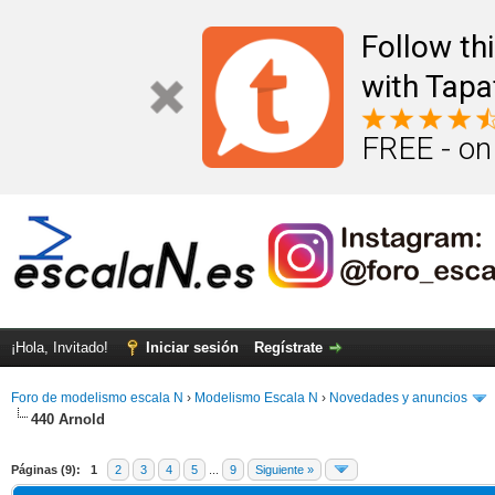
Follow th
with Tapa
FREE - on
¡Hola, Invitado!
Iniciar sesión
Regístrate
Foro de modelismo escala N
›
Modelismo Escala N
›
Novedades y anuncios
440 Arnold
Páginas (9):
1
2
3
4
5
...
9
Siguiente »