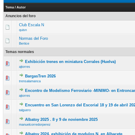
Tema
/
Autor
Anuncios del foro
Club Escala N
quisn
Normas del Foro
Bertice
Temas normales
Exhibición trenes en miniatura Corrales (Huelva)
ajtorres
BargasTren 2026
trensalamanca
Encontro de Modelismo Ferroviario -MINIMO- en Entronca
ajtorres
Encuentro en San Lorenzo del Escorial 18 y 19 de abril 20
talguero
Albatoy 2025 . 8 y 9 de noviembre 2025
manuelcorredorperez
Albatoy 2024, exhibición de modulos N, en Albacete