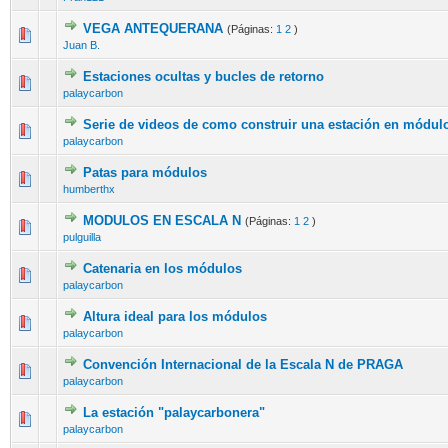
VEGA ANTEQUERANA
(Páginas:
1
2
)
Juan B.
Estaciones ocultas y bucles de retorno
palaycarbon
Serie de videos de como construir una estación en módul
palaycarbon
Patas para módulos
humberthx
MODULOS EN ESCALA N
(Páginas:
1
2
)
pulguilla
Catenaria en los módulos
palaycarbon
Altura ideal para los módulos
palaycarbon
Convención Internacional de la Escala N de PRAGA
palaycarbon
La estación "palaycarbonera"
palaycarbon