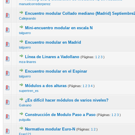
manuelcorredorperez
Encuentro modular Collado mediano (Madrid) Septiembre
Callejeando
Mini-encuentro modular en escala N
talguero
Encuentro modular en Madrid
talguero
Línea de Linares a Vadollano
(Páginas:
1
2
3
)
mza-linares
Encuentro modular en el Espinar
talguero
Módulos a dos alturas
(Páginas:
1
2
3
4
)
supertren_es
¿Es difícil hacer módulos de varios niveles?
Galvano
Construcción de Modulo Paso a Paso
(Páginas:
1
2
3
)
pulguilla
Normativa modular Euro-N
(Páginas:
1
2
)
Fran121