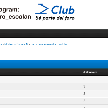
es
›
Módulos Escala N
›
La octava maravilla modular.
# Mensajes
5
3
2
2