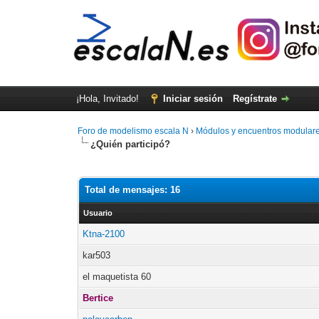
¡Hola, Invitado!
Iniciar sesión
Regístrate
Foro de modelismo escala N
›
Módulos y encuentros modular
¿Quién participó?
Total de mensajes: 16
Usuario
Ktna-2100
kar503
el maquetista 60
Bertice