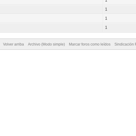
1
1
1
1
Volver arriba
Archivo (Modo simple)
Marcar foros como leídos
Sindicación