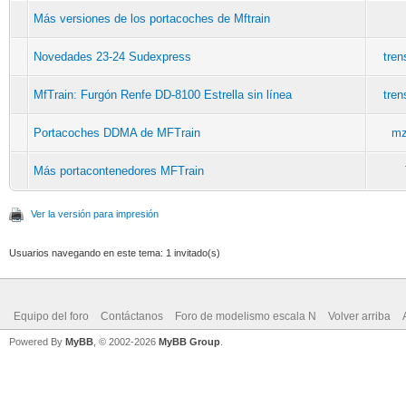
Más versiones de los portacoches de Mftrain
Novedades 23-24 Sudexpress
tre
MfTrain: Furgón Renfe DD-8100 Estrella sin línea
tre
Portacoches DDMA de MFTrain
mz
Más portacontenedores MFTrain
Ver la versión para impresión
Usuarios navegando en este tema: 1 invitado(s)
Equipo del foro
Contáctanos
Foro de modelismo escala N
Volver arriba
Powered By
MyBB
, © 2002-2026
MyBB Group
.