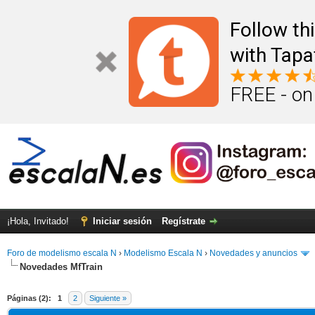
Follow th
with Tapa
FREE - on
¡Hola, Invitado!
Iniciar sesión
Regístrate
Foro de modelismo escala N
›
Modelismo Escala N
›
Novedades y anuncios
Novedades MfTrain
Páginas (2):
1
2
Siguiente »