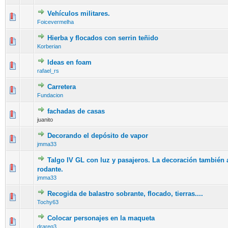
Vehículos militares.
Foicevermelha
Hierba y flocados con serrin teñido
Korberian
Ideas en foam
rafael_rs
Carretera
Fundacion
fachadas de casas
juanito
Decorando el depósito de vapor
jmma33
Talgo IV GL con luz y pasajeros. La decoración también a
rodante.
jmma33
Recogida de balastro sobrante, flocado, tierras....
Tochy63
Colocar personajes en la maqueta
drareg3