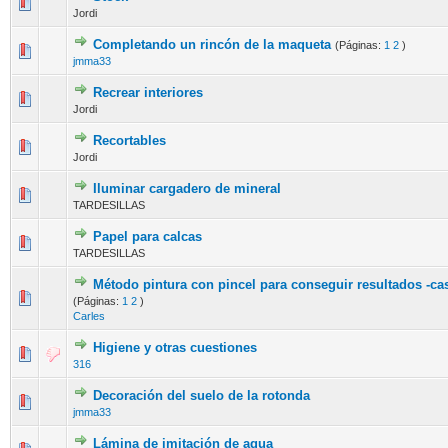
Jordi
Completando un rincón de la maqueta
(Páginas:
1
2
)
jmma33
Recrear interiores
Jordi
Recortables
Jordi
Iluminar cargadero de mineral
TARDESILLAS
Papel para calcas
TARDESILLAS
Método pintura con pincel para conseguir resultados -cas
(Páginas:
1
2
)
Carles
Higiene y otras cuestiones
316
Decoración del suelo de la rotonda
jmma33
Lámina de imitación de agua