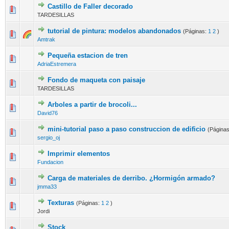
Castillo de Faller decorado
TARDESILLAS
tutorial de pintura: modelos abandonados
(Páginas:
1
2
)
Amtrak
Pequeña estacion de tren
AdriaEstremera
Fondo de maqueta con paisaje
TARDESILLAS
Arboles a partir de brocoli...
David76
mini-tutorial paso a paso construccion de edificio
(Página
sergio_oj
Imprimir elementos
Fundacion
Carga de materiales de derribo. ¿Hormigón armado?
jmma33
Texturas
(Páginas:
1
2
)
Jordi
Stock