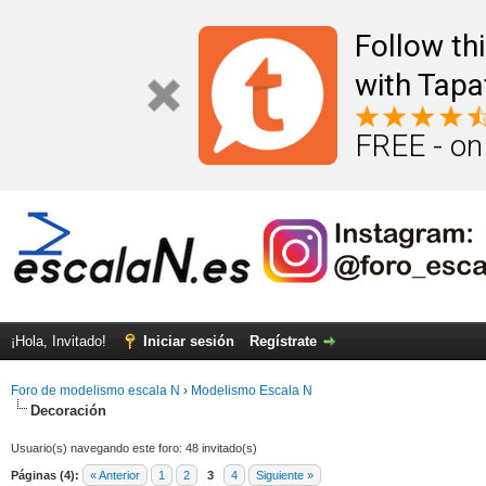
Follow th
with Tapa
FREE - on
¡Hola, Invitado!
Iniciar sesión
Regístrate
Foro de modelismo escala N
›
Modelismo Escala N
Decoración
Usuario(s) navegando este foro: 48 invitado(s)
Páginas (4):
« Anterior
1
2
3
4
Siguiente »