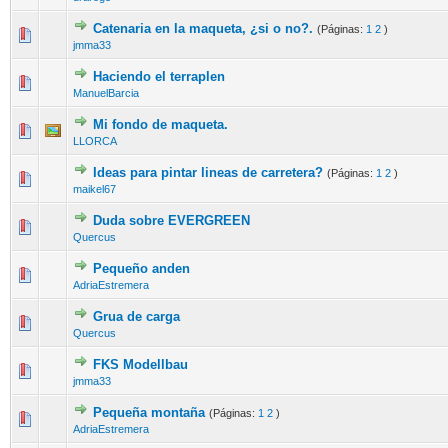
Catenaria en la maqueta, ¿si o no?.
(Páginas:
1
2
)
jmma33
Haciendo el terraplen
ManuelBarcia
Mi fondo de maqueta.
LLORCA
Ideas para pintar lineas de carretera?
(Páginas:
1
2
)
maikel67
Duda sobre EVERGREEN
Quercus
Pequeño anden
AdriaEstremera
Grua de carga
Quercus
FKS Modellbau
jmma33
Pequeña montaña
(Páginas:
1
2
)
AdriaEstremera