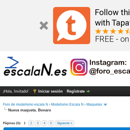
Follow th
with Tapa
FREE - on
¡Hola, Invitado!
Iniciar sesión
Regístrate
Foro de modelismo escala N
›
Modelismo Escala N
›
Maquetas
Nueva maqueta. Bonaro
Páginas (5):
1
2
3
4
5
Siguiente »