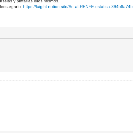
rselas y pintarlas ellos mismos.
 descargarlo:
https://luigiht.notion.site/Se-al-RENFE-estatica-394b6a