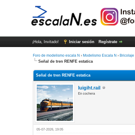
¡Hola, Invitado!
Iniciar sesión
Regístrate
Foro de modelismo escala N
›
Modelismo Escala N
›
Bricolaje
Señal de tren RENFE estatica
Señal de tren RENFE estatica
luigiht.rail
En cochera
05-07-2026, 19:05