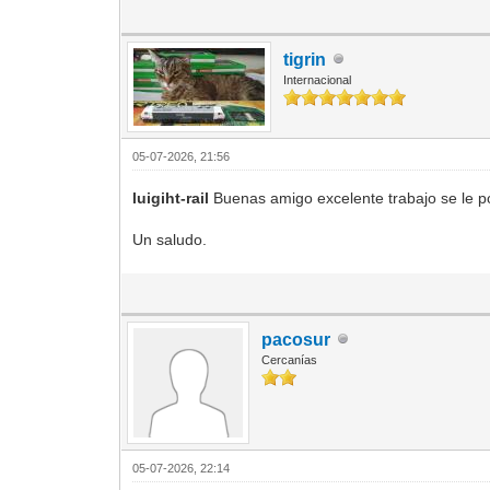
tigrin
Internacional
05-07-2026, 21:56
luigiht-rail
Buenas amigo excelente trabajo se le p
Un saludo.
pacosur
Cercanías
05-07-2026, 22:14