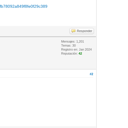
74bfb78092a849f8fe0f29c389
Responder
Mensajes: 1,201
Temas: 30
Registro en: Jan 2024
Reputación:
42
#2