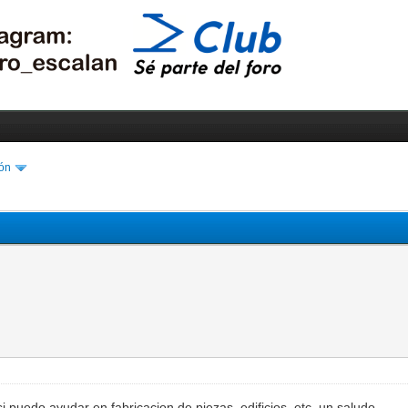
ón
puedo ayudar en fabricacion de piezas, edificios, etc, un saludo