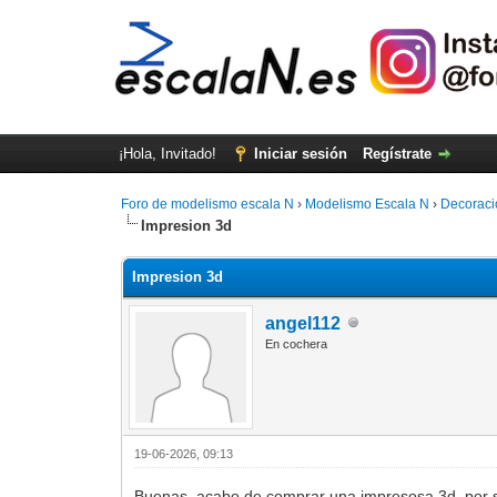
¡Hola, Invitado!
Iniciar sesión
Regístrate
Foro de modelismo escala N
›
Modelismo Escala N
›
Decoraci
Impresion 3d
Impresion 3d
angel112
En cochera
19-06-2026, 09:13
Buenas, acabo de comprar una impresosa 3d, por si 