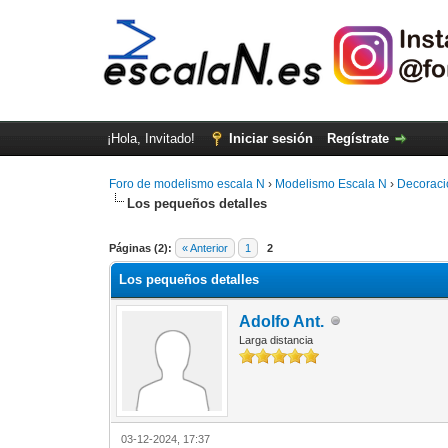
¡Hola, Invitado!
Iniciar sesión
Regístrate
Foro de modelismo escala N
›
Modelismo Escala N
›
Decoraci
Los pequeños detalles
Páginas (2):
« Anterior
1
2
Los pequeños detalles
Adolfo Ant.
Larga distancia
03-12-2024, 17:37