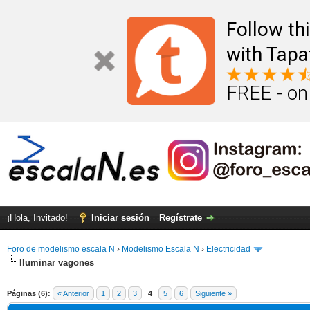
Follow th
with Tapa
FREE - on
¡Hola, Invitado!
Iniciar sesión
Regístrate
Foro de modelismo escala N
›
Modelismo Escala N
›
Electricidad
Iluminar vagones
Páginas (6):
« Anterior
1
2
3
4
5
6
Siguiente »