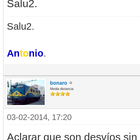
Salu2.
Salu2.
An
to
nio
.
bonaro
Media distancia
03-02-2014, 17:20
Aclarar que son desvíos sin 