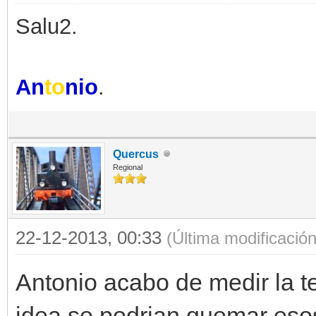
Salu2.
An
to
nio
.
Quercus
Regional
22-12-2013, 00:33
(Última modificació
Antonio acabo de medir la t
idea se podrian quemar eso