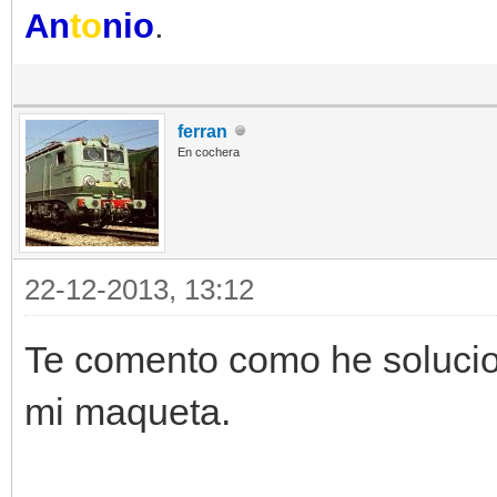
An
to
nio
.
ferran
En cochera
22-12-2013, 13:12
Te comento como he solucio
mi maqueta.