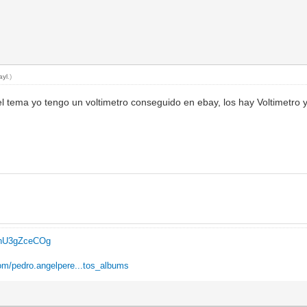
ayl
.)
 el tema yo tengo un voltimetro conseguido en ebay, los hay Voltimetro 
..hU3gZceCOg
om/pedro.angelpere...tos_albums