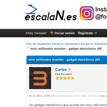
¡Hola, Invitado!
Iniciar sesión
Regístrate
Foro de modelismo escala N
›
Modelismo Escala N
›
Electrici
mini voltimetro monitor - gadget electrónico útil
mini voltimetro monitor - gadget electrónico útil
Carles
Club Escala N
24-11-2013, 14:40
(Última modificación: 24-11-2013, 17:47 por
Carles
Un gadget electrónico que puede ser muy útil como 