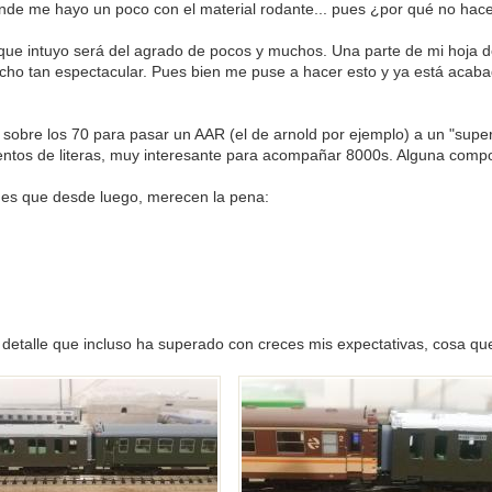
nde me hayo un poco con el material rodante... pues ¿por qué no hac
e intuyo será del agrado de pocos y muchos. Una parte de mi hoja d
o tan espectacular. Pues bien me puse a hacer esto y ya está acabado 
sobre los 70 para pasar un AAR (el de arnold por ejemplo) a un "sup
entos de literas, muy interesante para acompañar 8000s. Alguna compos
nes que desde luego, merecen la pena:
de detalle que incluso ha superado con creces mis expectativas, cosa q