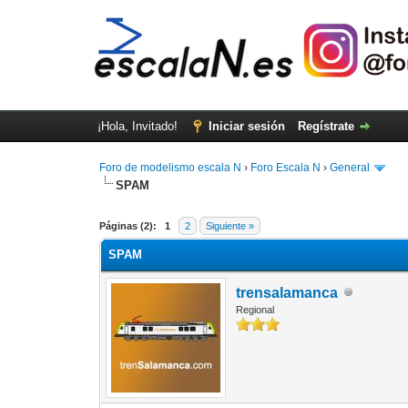
¡Hola, Invitado!
Iniciar sesión
Regístrate
Foro de modelismo escala N
›
Foro Escala N
›
General
SPAM
Páginas (2):
1
2
Siguiente »
SPAM
trensalamanca
Regional