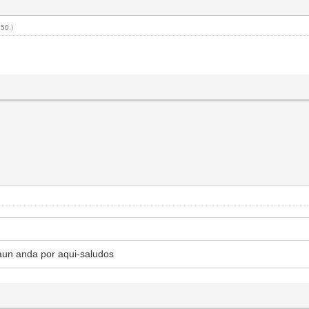
250
.)
 aun anda por aqui-saludos