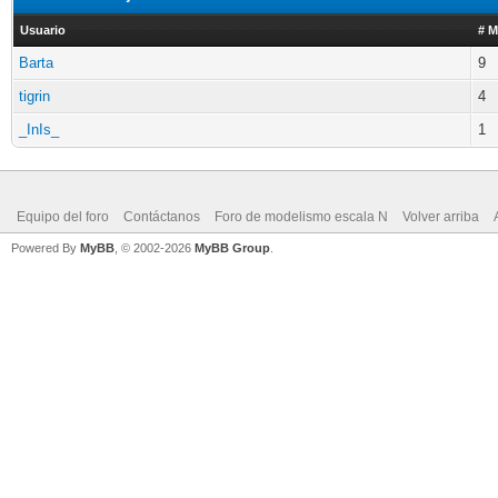
Usuario
# M
Barta
9
tigrin
4
_InIs_
1
Equipo del foro
Contáctanos
Foro de modelismo escala N
Volver arriba
Powered By
MyBB
, © 2002-2026
MyBB Group
.