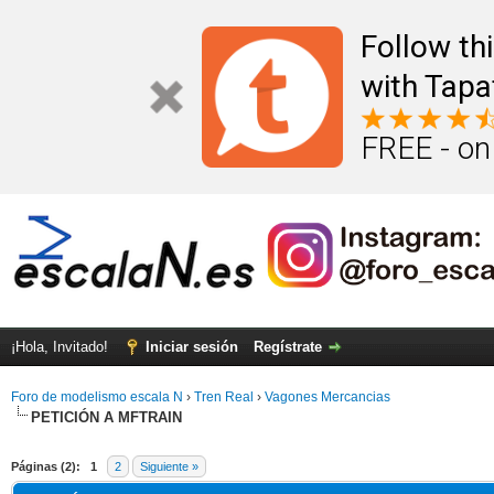
Follow th
with Tapa
FREE - on
¡Hola, Invitado!
Iniciar sesión
Regístrate
Foro de modelismo escala N
›
Tren Real
›
Vagones Mercancias
PETICIÓN A MFTRAIN
Páginas (2):
1
2
Siguiente »