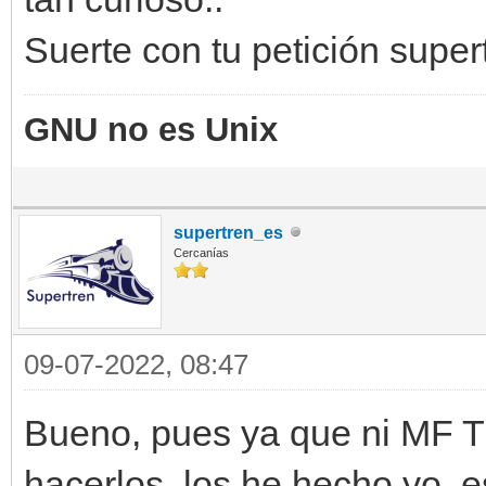
Suerte con tu petición supe
GNU no es Unix
supertren_es
Cercanías
09-07-2022, 08:47
Bueno, pues ya que ni MF Tr
hacerlos, los he hecho yo, 