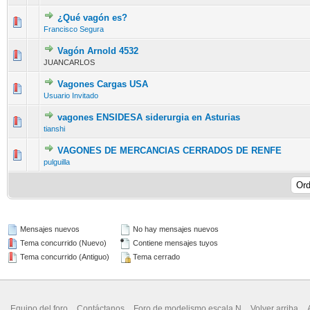
¿Qué vagón es?
Francisco Segura
Vagón Arnold 4532
JUANCARLOS
Vagones Cargas USA
Usuario Invitado
vagones ENSIDESA siderurgia en Asturias
tianshi
VAGONES DE MERCANCIAS CERRADOS DE RENFE
pulguilla
Mensajes nuevos
No hay mensajes nuevos
Tema concurrido (Nuevo)
Contiene mensajes tuyos
Tema concurrido (Antiguo)
Tema cerrado
Equipo del foro
Contáctanos
Foro de modelismo escala N
Volver arriba