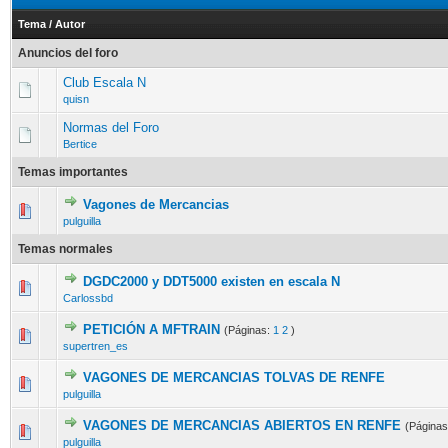
Tema
/
Autor
Anuncios del foro
Club Escala N
quisn
Normas del Foro
Bertice
Temas importantes
Vagones de Mercancias
pulguilla
Temas normales
DGDC2000 y DDT5000 existen en escala N
Carlossbd
PETICIÓN A MFTRAIN
(Páginas:
1
2
)
supertren_es
VAGONES DE MERCANCIAS TOLVAS DE RENFE
pulguilla
VAGONES DE MERCANCIAS ABIERTOS EN RENFE
(Página
pulguilla