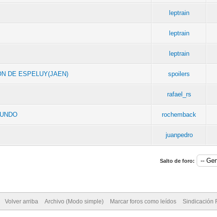
leptrain
leptrain
leptrain
ON DE ESPELUY(JAEN)
spoilers
rafael_rs
MUNDO
rochemback
juanpedro
Salto de foro:
Volver arriba
Archivo (Modo simple)
Marcar foros como leídos
Sindicación