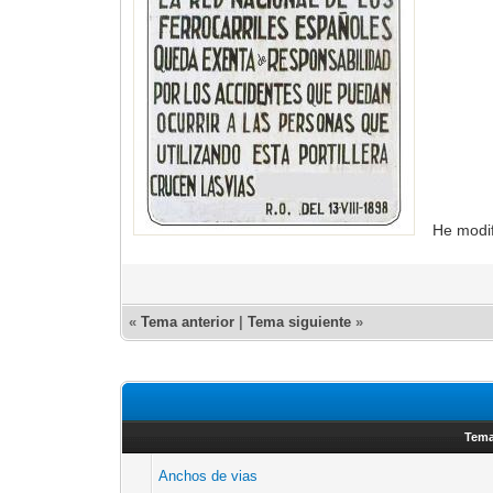
He modif
«
Tema anterior
|
Tema siguiente
»
Tem
Anchos de vias