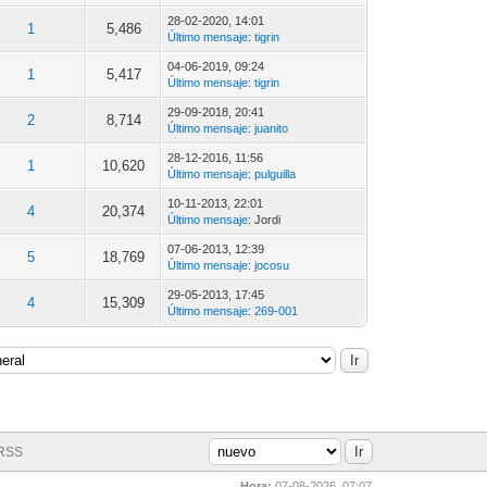
28-02-2020, 14:01
1
5,486
Último mensaje
:
tigrin
04-06-2019, 09:24
1
5,417
Último mensaje
:
tigrin
29-09-2018, 20:41
2
8,714
Último mensaje
:
juanito
28-12-2016, 11:56
1
10,620
Último mensaje
:
pulguilla
10-11-2013, 22:01
4
20,374
Último mensaje
: Jordi
07-06-2013, 12:39
5
18,769
Último mensaje
:
jocosu
29-05-2013, 17:45
4
15,309
Último mensaje
:
269-001
 RSS
Hora:
07-08-2026, 07:07