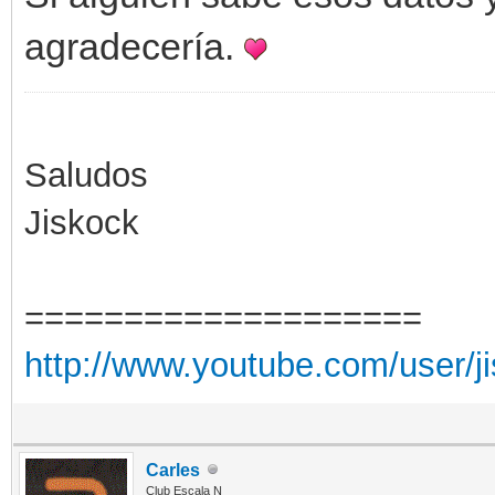
agradecería.
Saludos
Jiskock
====================
http://www.youtube.com/user/j
Carles
Club Escala N