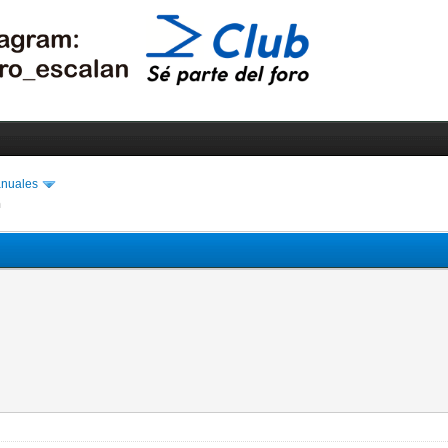
anuales
n