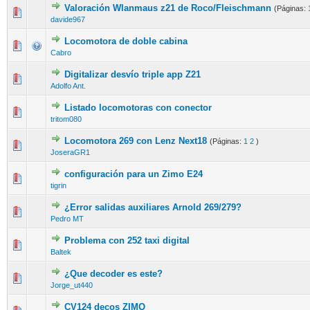
Valoración Wlanmaus z21 de Roco/Fleischmann
(Páginas:
davide967
Locomotora de doble cabina
Cabro
Digitalizar desvío triple app Z21
Adolfo Ant.
Listado locomotoras con conector
tritom080
Locomotora 269 con Lenz Next18
(Páginas:
1
2
)
JoseraGR1
configuración para un Zimo E24
tigrin
¿Error salidas auxiliares Arnold 269/279?
Pedro MT
Problema con 252 taxi digital
Baltek
¿Que decoder es este?
Jorge_ut440
CV124 decos ZIMO