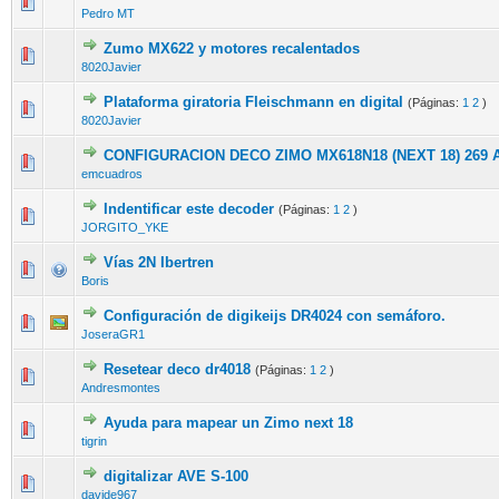
Pedro MT
Zumo MX622 y motores recalentados
8020Javier
Plataforma giratoria Fleischmann en digital
(Páginas:
1
2
)
8020Javier
CONFIGURACION DECO ZIMO MX618N18 (NEXT 18) 269
emcuadros
Indentificar este decoder
(Páginas:
1
2
)
JORGITO_YKE
Vías 2N Ibertren
Boris
Configuración de digikeijs DR4024 con semáforo.
JoseraGR1
Resetear deco dr4018
(Páginas:
1
2
)
Andresmontes
Ayuda para mapear un Zimo next 18
tigrin
digitalizar AVE S-100
davide967