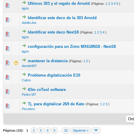
Ultimos 303 y el regalo de Arnold
(Páginas:
1
2
3
4
5
)
tigrin
Identificar este deco de la 303 Arnold
Adolfo Ant.
Identificar este deco Next18
(Páginas:
1
2
3
4
)
tigrin
configuración para un Zimo MX618N18 - Next18
tigrin
mantener la distancia
(Páginas:
1
2
)
davide967
Problema digitalización E10
Cabro
tOm cvTool software
Pedro MT
Tj. para digitalizar 269 de Kato
(Páginas:
1
2
3
)
Pecetero
Páginas (15):
1
2
3
4
5
...
15
Siguiente »