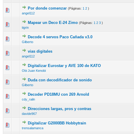
Por donde comenzar
(Páginas:
1
2
)
angel112
Mapear un Deco E-24 Zimo
(Páginas:
1
2
3
)
tigrin
Decode 4 servos Paco Cañada v3.0
Gilberto
vias digitales
angel112
Digitalizar Eurostar y AVE 100 de KATO
Obi Juan Kenobi
Duda con decodificador de sonido
Gilberto
Decoder PD18MU con 269 Arnold
cdy_railn
Direcciones largas, pros y contras
davide967
Digitalizar G2000BB Hobbytrain
trensalamanca