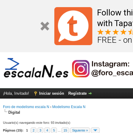
Follow th
with Tapa
FREE - on
¡Hola, Invitado!
Iniciar sesión
Regístrate
Foro de modelismo escala N
›
Modelismo Escala N
Digital
Usuario(s) navegando este foro: 93 invitado(s)
Páginas (15):
1
2
3
4
5
...
15
Siguiente »