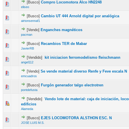
[Busco]
Compro Locomotora Alco HN2248
eliseo
[Busco]
Cambio UT 444 Arnold digital por analógica
airtonsennaf1
[Vendo]
Enganches magnéticos
pacman
[Busco]
Recambios TER de Mabar
JavierRB
[Vendido]
kit iniciacion ferromodelismo fleischmann
angel112
[Vendo]
Se vende material diverso Renfe y Feve escala N
emcuadros
[Busco]
Furgón generador talgo electrotren
pontdefusta
[Vendido]
Vendo lote de material: caja de iniciación, loco
edificios
Alameda
[Busco]
EJES LOCOMOTORA ALSTHON ESC. N
JOSE LUIS M.S.