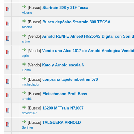
[Busco]
Startrain 308 y 319 Tecsa
Alberto
[Busco]
Busco depósito Startrain 308 TECSA
Alberto
[Vendo]
Arnold RENFE Aln668 HN2554S Digital con Soni
artinu
[Vendo]
Vendo una Alco 1617 de Arnold Analogica Vendi
tigrin
[Vendo]
Kato y Arnold escala N
Gamo
[Busco]
conpraria tapete inbertren 570
michepladur
[Busco]
Fleischmann Profi Boss
amobla
[Busco]
16200 MFTrain N71007
davide967
[Busco]
TALGUERA ARNOLD
Sprinter