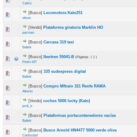
Cabro
[Busco]
Locomotora Kato251
eliseo
[Vendo]
Plataforma giratoria Marklin HO
pacman
[Busco]
Carcasa 319 taxi
Baltek
[Busco]
Ibertren 55041-B
(Páginas:
1
2
)
Pedro MT
[Busco]
335 sudexpress digital
Baltek
[Busco]
Compro Mftrain 321 Renfe RAMA
Alberto
[Vendo]
coches 5000 lucky (Kato)
jordi_b
[Busco]
Plataformas portacontenedores vacías
Baltek
[Busco]
Busco Arnold HN4477 5000 verde oliva
Carlossbd