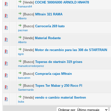
[Vendo]
COCHE 5000/6000 ARNOLD HN4478
framauro64
[Busco]
Mftrain 321 RAMA
Alberto
[Busco]
Carrocería 269 kato
pacman
[Vendo]
Material Rodante
Alberto
[Vendo]
Motor de recambio para las 308 de STARTRAIN
tigrin
[Busco]
Toperas de startrain 319 grises
manuelcorredorperez
[Busco]
Compraría cajas Mftrain
bancatren
[Busco]
Topes Ter Mabar y 250 Roco Fl
Sanbernardo
[Vendo]
vendo o cambio material Ibertren
buba