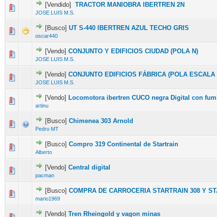
[Vendido]
TRACTOR MANIOBRA IBERTREN 2N
JOSE LUIS M.S.
[Busco]
UT S-440 IBERTREN AZUL TECHO GRIS
oscar440
[Vendo]
CONJUNTO Y EDIFICIOS CIUDAD (POLA N)
JOSE LUIS M.S.
[Vendo]
CONJUNTO EDIFICIOS FÁBRICA (POLA ESCALA 
JOSE LUIS M.S.
[Vendo]
Locomotora ibertren CUCO negra Digital con fu
artinu
[Busco]
Chimenea 303 Arnold
Pedro MT
[Busco]
Compro 319 Continental de Startrain
Alberto
[Vendo]
Central digital
pacman
[Busco]
COMPRA DE CARROCERIA STARTRAIN 308 Y ST
mario1969
[Vendo]
Tren Rheingold y vagon minas