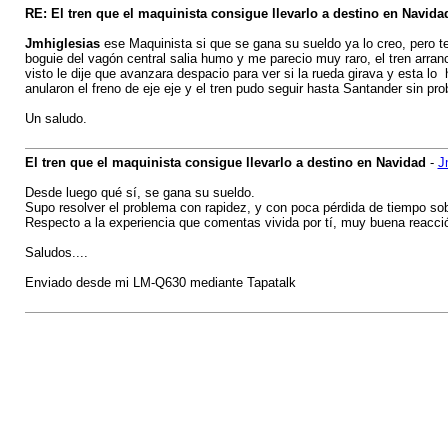
RE: El tren que el maquinista consigue llevarlo a destino en Navida
Jmhiglesias
ese Maquinista si que se gana su sueldo ya lo creo, pero t
boguie del vagón central salia humo y me parecio muy raro, el tren arranc
visto le dije que avanzara despacio para ver si la rueda girava y esta lo 
anularon el freno de eje eje y el tren pudo seguir hasta Santander sin p
Un saludo.
El tren que el maquinista consigue llevarlo a destino en Navidad
-
J
Desde luego qué sí, se gana su sueldo.
Supo resolver el problema con rapidez, y con poca pérdida de tiempo sobr
Respecto a la experiencia que comentas vivida por tí, muy buena reacció
Saludos....
Enviado desde mi LM-Q630 mediante Tapatalk