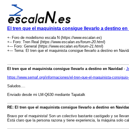
El tren que el maquinista consigue llevarlo a destino e
+- Foro de modelismo escala N (
https://www.escalan.es
)
+-- Foro: Tren Real (
https://www.escalan.es/forum-20.html
)
+--- Foro: General (
https://www.escalan.es/forum-21.html
)
+--- Tema: El tren que el maquinista consigue llevarlo a destino en Navid
El tren que el maquinista consigue llevarlo a destino en Navidad
-
J
https://www.semaf.org/informaciones/el-tren-que-el-maquinista-consiguio-
Saludos....
Enviado desde mi LM-Q630 mediante Tapatalk
RE: El tren que el maquinista consigue llevarlo a destino en Navida
Bravo por el maquinista! Son un colectivo bastante castigado y se llevan 
Está claro que la persona razona y tiene experiencia, la máquina solo ca