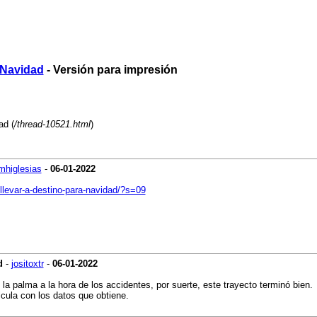
n Navidad
- Versión para impresión
ad (
/thread-10521.html
)
mhiglesias
-
06-01-2022
llevar-a-destino-para-navidad/?s=09
d
-
jositoxtr
-
06-01-2022
la palma a la hora de los accidentes, por suerte, este trayecto terminó bien.
lcula con los datos que obtiene.