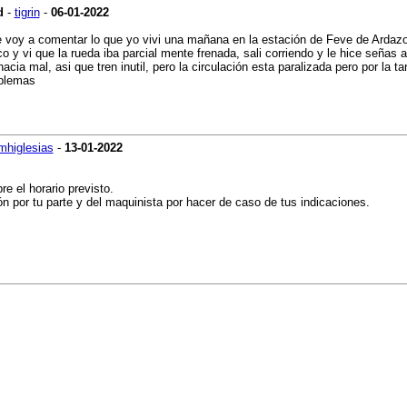
d
-
tigrin
-
06-01-2022
e voy a comentar lo que yo vivi una mañana en la estación de Feve de Ardazo,
o y vi que la rueda iba parcial mente frenada, sali corriendo y le hice señas
hacia mal, asi que tren inutil, pero la circulación esta paralizada pero por la
roblemas
mhiglesias
-
13-01-2022
e el horario previsto.
n por tu parte y del maquinista por hacer de caso de tus indicaciones.