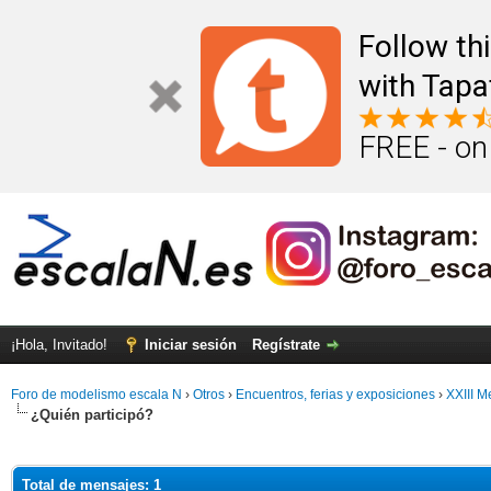
Follow th
with Tapa
FREE - on
¡Hola, Invitado!
Iniciar sesión
Regístrate
Foro de modelismo escala N
›
Otros
›
Encuentros, ferias y exposiciones
›
XXIII M
¿Quién participó?
Total de mensajes: 1