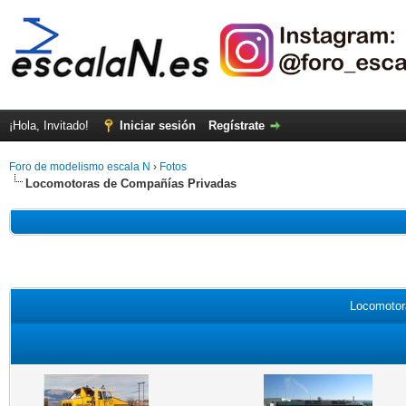
¡Hola, Invitado!
Iniciar sesión
Regístrate
Foro de modelismo escala N
›
Fotos
Locomotoras de Compañías Privadas
Locomotor