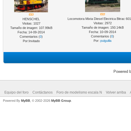
Locomotora Mixta Diesel Electrica Bitrac 60
HENSCHEL
Visitas: 2972
Visitas: 1027
Tamaño de imagen: 150.14kB
Tamaño de imagen: 107.99kB
Fecha: 10-09-2014
Fecha: 14-09-2014
Comentarios (
0
)
Comentarios (
0
)
Por:
pulguilla
Por:Invitado
Powered 
Equipo del foro
Contáctanos
Foro de modelismo escala N
Volver arriba
Powered By
MyBB
, © 2002-2026
MyBB Group
.