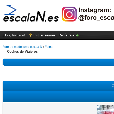
¡Hola, Invitado!
Iniciar sesión
Regístrate
Foro de modelismo escala N
›
Fotos
Coches de Viajeros
C