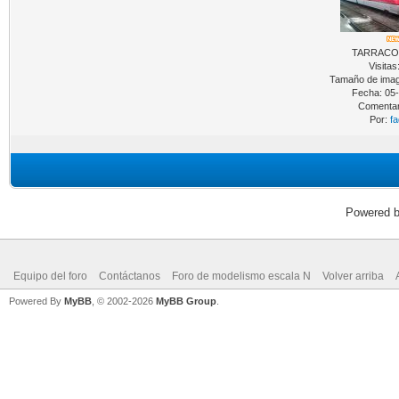
TARRACO
Visitas
Tamaño de imag
Fecha: 05
Comentar
Por:
fa
Powered 
Equipo del foro
Contáctanos
Foro de modelismo escala N
Volver arriba
Powered By
MyBB
, © 2002-2026
MyBB Group
.