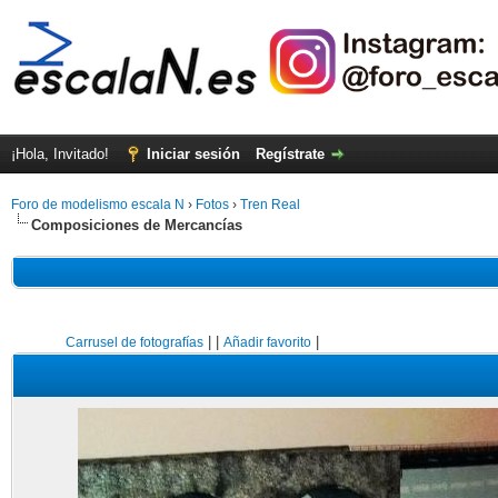
¡Hola, Invitado!
Iniciar sesión
Regístrate
Foro de modelismo escala N
›
Fotos
›
Tren Real
Composiciones de Mercancías
|
|
|
Carrusel de fotografías
Añadir favorito