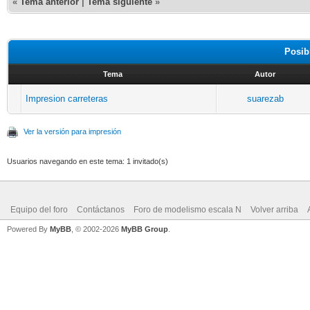
«
Tema anterior
|
Tema siguiente
»
Posib
Tema
Autor
Impresion carreteras
suarezab
Ver la versión para impresión
Usuarios navegando en este tema: 1 invitado(s)
Equipo del foro
Contáctanos
Foro de modelismo escala N
Volver arriba
Powered By
MyBB
, © 2002-2026
MyBB Group
.