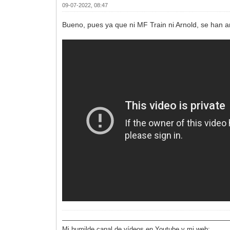
09-07-2022, 08:47
Bueno, pues ya que ni MF Train ni Arnold, se han a
—————————————————————————
Mi humilde canal de vídeos en Youtube y mi web: