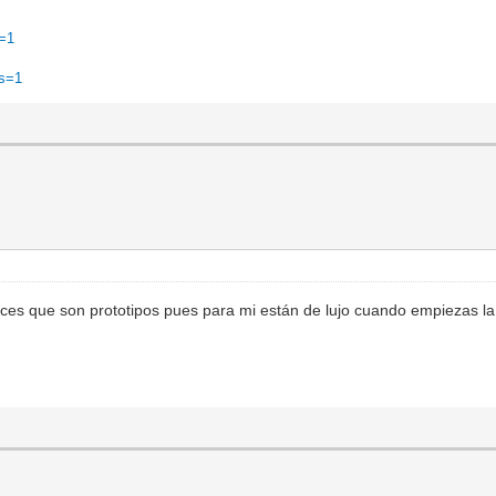
n=1
ts=1
y dices que son prototipos pues para mi están de lujo cuando empiezas l