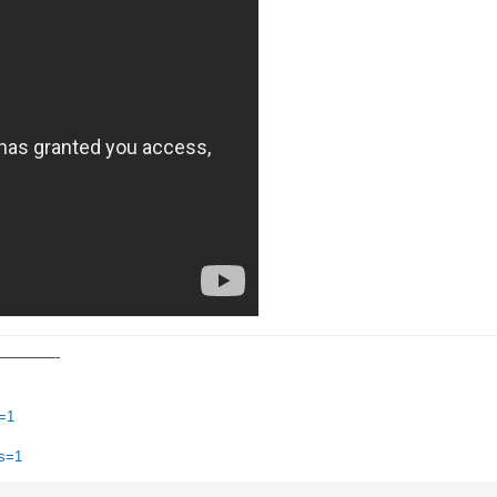
————-
n=1
ts=1