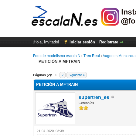
¡Hola, Invitado!
Iniciar sesión
Regístrate
Foro de modelismo escala N
›
Tren Real
›
Vagones Mercancia
PETICIÓN A MFTRAIN
Páginas (2):
1
2
Siguiente »
PETICIÓN A MFTRAIN
supertren_es
Cercanías
21-04-2020, 08:39